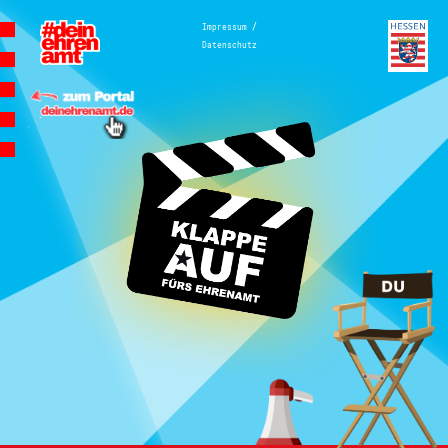
Hauptnavigation
/
Impressum
Datenschutz
Homepage | Wettbewerb Dein
Ehrenamt ist Herzenssache
Teilnahmebedingungen
MeinMoment
Teilnahmebedingungen
KlappeAuf