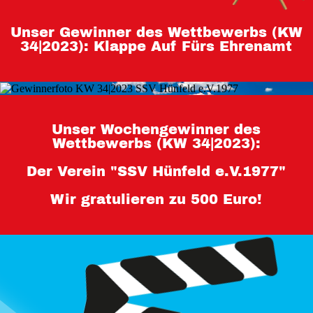
Teilnahmebedingungen 80 Jahre
Unser Gewinner des Wettbewerbs (KW
Hessen
34|2023): Klappe Auf Fürs Ehrenamt
Impressum
Datenschutz
Unser Wochengewinner des
Wettbewerbs (KW 34|2023):
Der Verein "SSV Hünfeld e.V.1977"
Wir gratulieren zu 500 Euro!