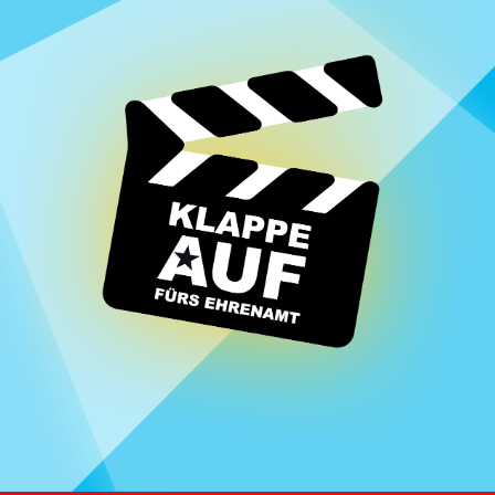
Homepage | Wettbewerb Dein Ehrenamt ist Herzenssache
Teilnahmebedingungen MeinMoment
Teilnahmebedingungen KlappeAuf
Teilnahmebedingungen 80 Jahre Hessen
Impressum
Datenschutz