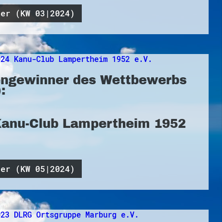
ner (KW 03|2024)
ngewinner des Wettbewerbs
:
Kanu-Club Lampertheim 1952
ner (KW 05|2024)