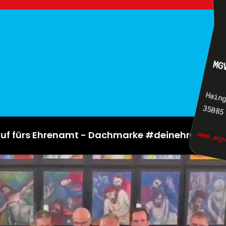
MG
Hain
35085
www.mg