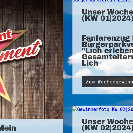
Unser Woche
(KW 01|2024)
Fanfarenzug 
Bürgerparkve
"Lich erlebe
Gesamteltern
Lich
Zum Wochengewin
Unser Woche
(KW 02|2024)
Mein