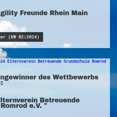
Agility Freunde Rhein Main
ner (KW 02|2024)
ngewinner des Wettbewerbs
:
Elternverein Betreuende
Romrod e.V. "