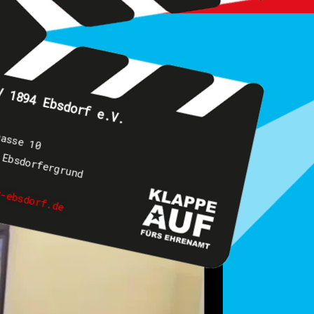
V 1894 Ebsdorf e.V.
gasse 10
 Ebsdorfergrund
v-ebsdorf.de