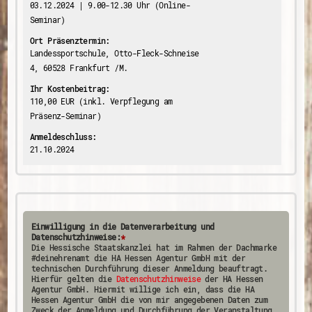
03.12.2024 | 9.00-12.30 Uhr (Online-
Seminar)
Ort Präsenztermin:
Landessportschule, Otto-Fleck-Schneise
4, 60528 Frankfurt /M.
Ihr Kostenbeitrag:
110,00 EUR (inkl. Verpflegung am
Präsenz-Seminar)
Anmeldeschluss:
21.10.2024
Einwilligung in die Datenverarbeitung und
Datenschutzhinweise:
*
Die Hessische Staatskanzlei hat im Rahmen der Dachmarke
#deinehrenamt die HA Hessen Agentur GmbH mit der
technischen Durchführung dieser Anmeldung beauftragt.
Hierfür gelten die
Datenschutzhinweise
der HA Hessen
Agentur GmbH. Hiermit willige ich ein, dass die HA
Hessen Agentur GmbH die von mir angegebenen Daten zum
Zweck der Anmeldung und Durchführung der Veranstaltung