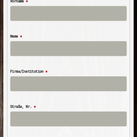
Vorname
*
Name
*
Firma/Institution
*
Straße, Nr.
*