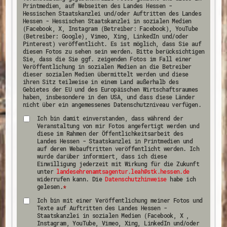
Printmedien, auf Webseiten des Landes Hessen -
Hessischen Staatskanzlei und/oder Auftritten des Landes
Hessen - Hessischen Staatskanzlei in sozialen Medien
(Facebook, X, Instagram (Betreiber: Facebook), YouTube
(Betreiber: Google), Vimeo, Xing, LinkedIn und/oder
Pinterest) veröffentlicht. Es ist möglich, dass Sie auf
diesen Fotos zu sehen sein werden. Bitte berücksichtigen
Sie, dass die Sie ggf. zeigenden Fotos im Fall einer
Veröffentlichung in sozialen Medien an die Betreiber
dieser sozialen Medien übermittelt werden und diese
ihren Sitz teilweise in einem Land außerhalb des
Gebietes der EU und des Europäischen Wirtschaftsraumes
haben, insbesondere in den USA, und dass diese Länder
nicht über ein angemessenes Datenschutzniveau verfügen.
Ich bin damit einverstanden, dass während der
Veranstaltung von mir Fotos angefertigt werden und
diese im Rahmen der Öffentlichkeitsarbeit des
Landes Hessen - Staatskanzlei in Printmedien und
auf deren Webauftritten veröffentlicht werden. Ich
wurde darüber informiert, dass ich diese
Einwilligung jederzeit mit Wirkung für die Zukunft
unter
landesehrenamtsagentur.leah@stk.hessen.de
widerrufen kann. Die
Datenschutzhinweise
habe ich
gelesen.
*
Ich bin mit einer Veröffentlichung meiner Fotos und
Texte auf Auftritten des Landes Hessen -
Staatskanzlei in sozialen Medien (Facebook, X ,
Instagram, YouTube, Vimeo, Xing, LinkedIn und/oder