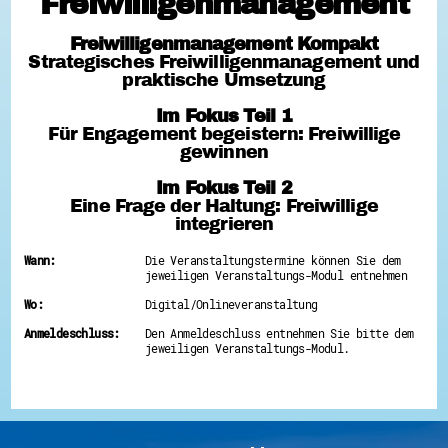
Freiwilligenmanagement
Hessen hilft Ukraine
Freiwilligenmanagement Kompakt
Zeig uns dein Ehrenamt
Strategisches Freiwilligenmanagement und
Wettbewerb | Trikotwettbewerb
praktische Umsetzung
Wettbewerb | 80 Jahre Hessen - Engagement
mit Herz
Im Fokus Teil 1
8 Vereine x 80 Jahre x 1.000 €
Für Engagement begeistern: Freiwillige
Ausgezeichnete Projekte
gewinnen
Menschen des Respekts
SHARE IT: Teile deine Infos!
Im Fokus Teil 2
Eine Frage der Haltung: Freiwillige
Gestalte dein Ehrenamt
integrieren
Ehrenamts-Card Hessen
Engagement-Lotsen
Crowdfunding - Viele schaffen mehr
Wann:
Die Veranstaltungstermine können Sie dem
jeweiligen Veranstaltungs-Modul entnehmen
Förderprogramme
Ehrentag
Wo:
Digital/Onlineveranstaltung
Freiwilligenmanagement
Hessen engagiert - Digitale Themenabende
Anmeldeschluss:
Den Anmeldeschluss entnehmen Sie bitte dem
Kompetenznachweis Hessen
jeweiligen Veranstaltungs-Modul.
Zeugnisbeiblatt
Service-Learning
Mach dich schlau
GEMA-Pakt
Di@-Lotsen in Hessen