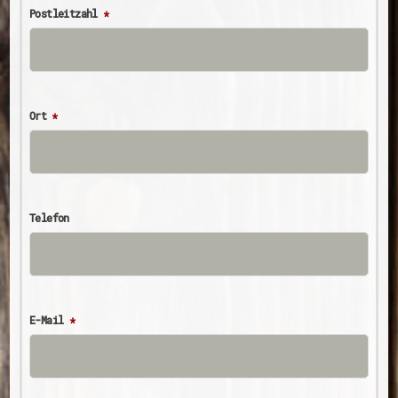
Postleitzahl
*
Ort
*
Telefon
E-Mail
*