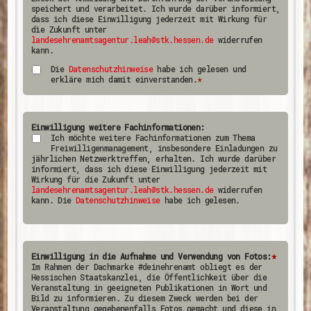
speichert und verarbeitet. Ich wurde darüber informiert,
dass ich diese Einwilligung jederzeit mit Wirkung für
die Zukunft unter
landesehrenamtsagentur.leah@stk.hessen.de
widerrufen
kann.
Die
Datenschutzhinweise
habe ich gelesen und
erkläre mich damit einverstanden.
*
Einwilligung weitere Fachinformationen:
Ich möchte weitere Fachinformationen zum Thema
Freiwilligenmanagement, insbesondere Einladungen zu
jährlichen Netzwerktreffen, erhalten. Ich wurde darüber
informiert, dass ich diese Einwilligung jederzeit mit
Wirkung für die Zukunft unter
landesehrenamtsagentur.leah@stk.hessen.de
widerrufen
kann. Die
Datenschutzhinweise
habe ich gelesen.
Einwilligung in die Aufnahme und Verwendung von Fotos:
*
Im Rahmen der Dachmarke #deinehrenamt obliegt es der
Hessischen Staatskanzlei, die Öffentlichkeit über die
Veranstaltung in geeigneten Publikationen in Wort und
Bild zu informieren. Zu diesem Zweck werden bei der
Veranstaltung gegebenenfalls Fotos gemacht und diese in