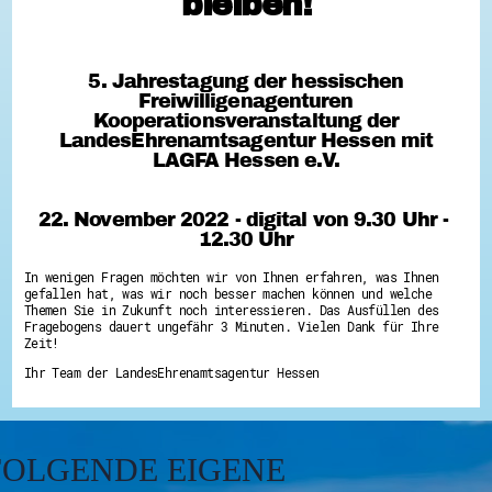
bleiben!
Hessen hilft Ukraine
Zeig uns dein Ehrenamt
5. Jahrestagung der hessischen
Wettbewerb | Trikotwettbewerb
Freiwilligenagenturen
Wettbewerb | 80 Jahre Hessen - Engagement
mit Herz
Kooperationsveranstaltung der
8 Vereine x 80 Jahre x 1.000 €
LandesEhrenamtsagentur Hessen mit
Ausgezeichnete Projekte
LAGFA Hessen e.V.
Menschen des Respekts
SHARE IT: Teile deine Infos!
22. November 2022 - digital von 9.30 Uhr -
Gestalte dein Ehrenamt
12.30 Uhr
Ehrenamts-Card Hessen
Engagement-Lotsen
In wenigen Fragen möchten wir von Ihnen erfahren, was Ihnen
Crowdfunding - Viele schaffen mehr
gefallen hat, was wir noch besser machen können und welche
Förderprogramme
Themen Sie in Zukunft noch interessieren. Das Ausfüllen des
Ehrentag
Fragebogens dauert ungefähr 3 Minuten. Vielen Dank für Ihre
Freiwilligenmanagement
Zeit!
Hessen engagiert - Digitale Themenabende
Ihr Team der LandesEhrenamtsagentur Hessen
Kompetenznachweis Hessen
Zeugnisbeiblatt
Service-Learning
Mach dich schlau
FOLGENDE
EIGENE
GEMA-Pakt
Di@-Lotsen in Hessen