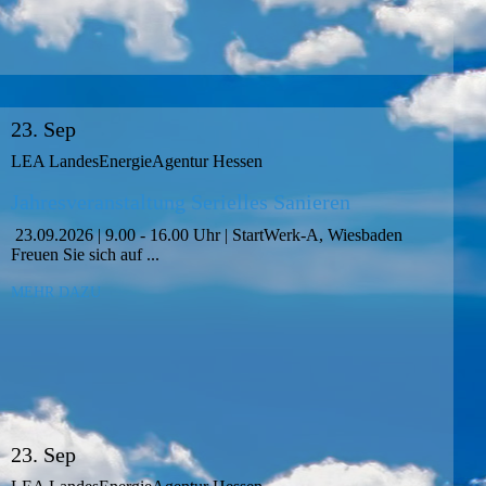
23. Sep
LEA LandesEnergieAgentur Hessen
Jah­res­ver­an­stal­tung Se­ri­el­les Sa­nie­ren
23.09.2026 | 9.00 - 16.00 Uhr | Start­Werk-A, Wiesbaden
Freu­en Sie sich auf ...
MEHR DAZU
23. Sep