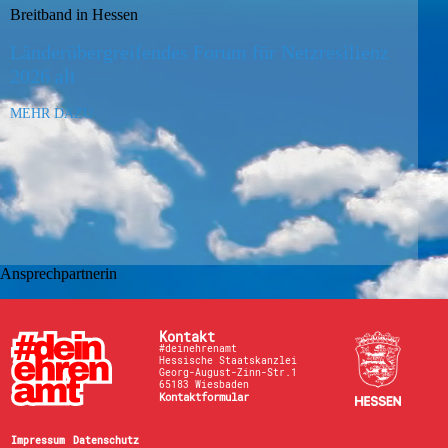
Breitband in Hessen
Länderübergreifendes Forum für Netzresilienz
2026 alt
MEHR DAZU
Ansprechpartnerin
Kontakt
#deinehrenamt
Hessische Staatskanzlei
Georg-August-Zinn-Str.1
65183 Wiesbaden
Kontaktformular
Impressum
Datenschutz