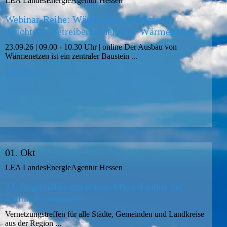
LEA LandesEnergieAgentur Hessen
Webinar-Reihe: Wärmenetze erfolgreich
errichten - Betreibermodelle für Wärmenetze
23.09.26 | 09.00 - 10.30 Uhr | online Der Ausbau von
Wärmenetzen ist ein zentraler Baustein ...
MEHR DAZU
01. Okt
LEA LandesEnergieAgentur Hessen
23. Regionalforum Rhein-Main-Taunus der
Klima-Kommunen
Vernetzungstreffen für alle Städte, Gemeinden und Landkreise
aus der Region ...