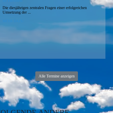
in Hessen
Die diesjährigen zentralen Fragen einer erfolgreichen
Umsetzung der ...
MEHR DAZU
Alle Termine anzeigen
FOLGENDE
ANDERE