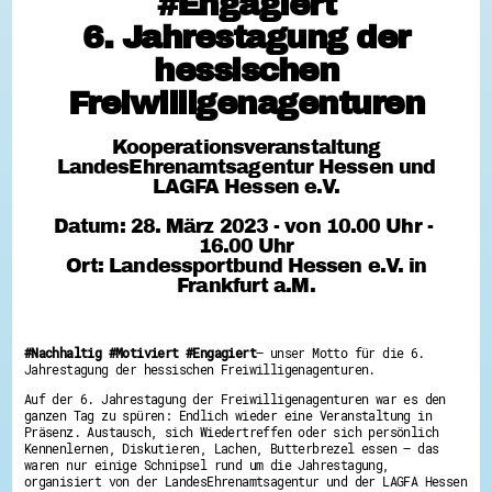
#Engagiert
Freiwilligenagenturen
Hessen hilft Ukraine
6. Jahrestagung der
Zeig uns dein Ehrenamt
hessischen
Wettbewerb | Trikotwettbewerb
Freiwilligenagenturen
Wettbewerb | 80 Jahre Hessen - Engagement
mit Herz
8 Vereine x 80 Jahre x 1.000 €
Kooperationsveranstaltung
Ausgezeichnete Projekte
LandesEhrenamtsagentur Hessen und
Menschen des Respekts
LAGFA Hessen e.V.
SHARE IT: Teile deine Infos!
Datum: 28. März 2023 - von 10.00 Uhr -
Gestalte dein Ehrenamt
16.00 Uhr
Ehrenamts-Card Hessen
Ort: Landessportbund Hessen e.V. in
Engagement-Lotsen
Frankfurt a.M.
Crowdfunding - Viele schaffen mehr
Förderprogramme
Ehrentag
Freiwilligenmanagement
#Nachhaltig #Motiviert #Engagiert
– unser Motto für die 6.
Hessen engagiert - Digitale Themenabende
Jahrestagung der hessischen Freiwilligenagenturen.
Kompetenznachweis Hessen
Zeugnisbeiblatt
Auf der 6. Jahrestagung der Freiwilligenagenturen war es den
Service-Learning
ganzen Tag zu spüren: Endlich wieder eine Veranstaltung in
Präsenz. Austausch, sich Wiedertreffen oder sich persönlich
Kennenlernen, Diskutieren, Lachen, Butterbrezel essen – das
Mach dich schlau
waren nur einige Schnipsel rund um die Jahrestagung,
GEMA-Pakt
organisiert von der LandesEhrenamtsagentur und der LAGFA Hessen
Di@-Lotsen in Hessen