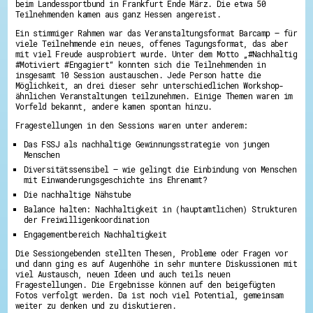
beim Landessportbund in Frankfurt Ende März. Die etwa 50
Energiepreiskrise und Ehrenamt
Teilnehmenden kamen aus ganz Hessen angereist.
Flüchtlingshilfe + Integration
Generationsübergreifend aktiv
Ein stimmiger Rahmen war das Veranstaltungsformat Barcamp – für
viele Teilnehmende ein neues, offenes Tagungsformat, das aber
Patenschaftsprojekte
mit viel Freude ausprobiert wurde. Unter dem Motto „#Nachhaltig
Qualifizierung & Fortbildung
#Motiviert #Engagiert“ konnten sich die Teilnehmenden in
Stiftungen
insgesamt 10 Session austauschen. Jede Person hatte die
Vereine, Spenden, Steuern - Gut zu Wissen
Möglichkeit, an drei dieser sehr unterschiedlichen Workshop-
Versicherungsschutz
ähnlichen Veranstaltungen teilzunehmen. Einige Themen waren im
Wissenswertes rund um dein Ehrenamt
Vorfeld bekannt, andere kamen spontan hinzu.
Zahlen, Daten, Fakten aus Hessen
Fragestellungen in den Sessions waren unter anderem:
Service
Das FSSJ als nachhaltige Gewinnungsstrategie von jungen
Suche
Menschen
Downloads
Diversitätssensibel – wie gelingt die Einbindung von Menschen
Kontakt
mit Einwanderungsgeschichte ins Ehrenamt?
Impressum
Die nachhaltige Nähstube
Datenschutz
Erklärung zur Barrierefreiheit
Balance halten: Nachhaltigkeit in (hauptamtlichen) Strukturen
der Freiwilligenkoordination
Barriere melden
Engagementbereich Nachhaltigkeit
Die Sessiongebenden stellten Thesen, Probleme oder Fragen vor
und dann ging es auf Augenhöhe in sehr muntere Diskussionen mit
viel Austausch, neuen Ideen und auch teils neuen
Fragestellungen. Die Ergebnisse können auf den beigefügten
Fotos verfolgt werden. Da ist noch viel Potential, gemeinsam
weiter zu denken und zu diskutieren.