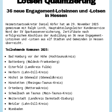
Lotsen Qualifizierung
Hessen hilft Ukraine
36 neue Engagement-Lotsinnen und -Lotsen
Zeig uns dein Ehrenamt
in Hessen
Wettbewerb | Trikotwettbewerb
Wettbewerb | 80 Jahre Hessen - Engagement
Heimatstaatssekretär Daniel Köfer hat am 29. November 2025
mit Herz
gemeinsam mit Ralph Lorch, Hauptabteilungsleiter Kundenservice
8 Vereine x 80 Jahre x 1.000 €
Nord der SV Sparkassenversicherung, Zertifikate nach
Ausgezeichnete Projekte
erfolgreichem Abschluss der Ausbildung an 36 neue Engagement-
Menschen des Respekts
Lotsinnen und -Lotsen aus elf Städten und Gemeinden in Hessen
SHARE IT: Teile deine Infos!
überreicht.
Teilnehmende Kommunen 2025:
Gestalte dein Ehrenamt
Bad Homburg vor der Höhe (Hochtaunuskreis)
Ehrenamts-Card Hessen
Engagement-Lotsen
Battenberg (Waldeck-Frankenberg)
Crowdfunding - Viele schaffen mehr
Eiterfeld (Landkreis Fulda)
Förderprogramme
Herborn (Lahn-Dill-Kreis)
Ehrentag
Freiwilligenmanagement
Höchst im Odenwald (Odenwaldkreis)
Hessen engagiert - Digitale Themenabende
Hünstetten (Rheingau-Taunus-Kreis)
Kompetenznachweis Hessen
Ortenberg (Wetteraukreis)
Zeugnisbeiblatt
Service-Learning
Schwalbach am Taunus (Main-Taunus-Kreis)
Weiterstadt (Landkreis Darmstadt-Dieburg)
Mach dich schlau
Wetzlar (Lahn-Dill-Kreis)
GEMA-Pakt
Wiesbaden
Di@-Lotsen in Hessen