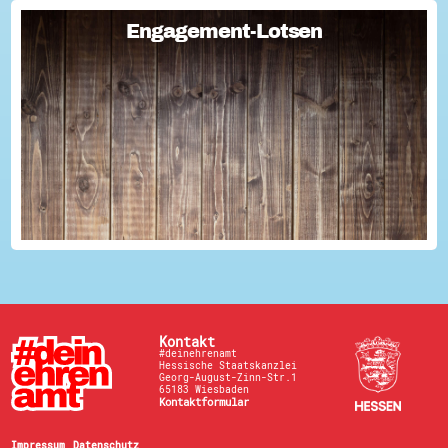
Engagement-Lotsen
Engagement-Lotsen
Engagement-Lotsen tragen zu einer lebendigen
Engagementkultur und damit zu einer höheren
Lebensqualität für sich und andere bei. Sie bringen ihre
Erfahrungen im bürgerschaftlichen Engagement ein und ü...
Kontakt
#deinehrenamt
Hessische Staatskanzlei
Georg-August-Zinn-Str.1
65183 Wiesbaden
Kontaktformular
Impressum
Datenschutz