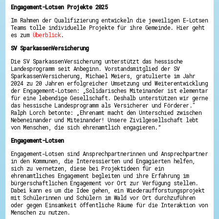
Engagement-Lotsen Projekte 2025
Energiepreiskrise und Ehrenamt
Flüchtlingshilfe + Integration
Im Rahmen der Qualifizierung entwickeln die jeweiligen E-Lotsen
Generationsübergreifend aktiv
Teams tolle individuelle Projekte für ihre Gemeinde. Hier geht
Patenschaftsprojekte
es zum
Überblick
.
Qualifizierung & Fortbildung
Stiftungen
SV SparkassenVersicherung
Vereine, Spenden, Steuern - Gut zu Wissen
Die SV SparkassenVersicherung unterstützt das hessische
Versicherungsschutz
Landesprogramm seit Anbeginn. Vorstandsmitglied der SV
Wissenswertes rund um dein Ehrenamt
SparkassenVersicherung, Michael Meiers, gratulierte im Jahr
Zahlen, Daten, Fakten aus Hessen
2024 zu 20 Jahren erfolgreicher Umsetzung und Weiterentwicklung
der Engagement-Lotsen: „Solidarisches Miteinander ist elementar
Service
für eine lebendige Gesellschaft. Deshalb unterstützen wir gerne
das hessische Landesprogramm als Versicherer und Förderer."
Suche
Ralph Lorch betonte: „Ehrenamt macht den Unterschied zwischen
Downloads
Nebeneinander und Miteinander! Unsere Zivilgesellschaft lebt
Kontakt
von Menschen, die sich ehrenamtlich engagieren.“
Impressum
Datenschutz
Engagement-Lotsen
Erklärung zur Barrierefreiheit
Engagement-Lotsen sind Ansprechpartnerinnen und Ansprechpartner
Barriere melden
in den Kommunen, die Interessierten und Engagierten helfen,
sich zu vernetzen, diese bei Projektideen für ein
ehrenamtliches Engagement begleiten und ihre Erfahrung im
bürgerschaftlichen Engagement vor Ort zur Verfügung stellen.
Dabei kann es um die Idee gehen, ein Wiederaufforstungsprojekt
mit Schülerinnen und Schülern im Wald vor Ort durchzuführen
oder gegen Einsamkeit öffentliche Räume für die Interaktion von
Menschen zu nutzen.