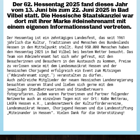
Der 62. Hessentag 2025 fand dieses Jahr
Hessen hilft Ukraine
vom 13. Juni bis zum 22. Juni 2025 in Bad
Vilbel statt. Die Hessische Staatskanzlei war
Zeig uns dein Ehrenamt
dort mit ihrer Marke #deinehrenamt mit
Wettbewerb | Trikotwettbewerb
einem eigenen Informationsstand vertreten.
Wettbewerb | 80 Jahre Hessen - Engagement
mit Herz
Der Hessentag ist ein zehntägiges Landesfest, das seit 1961
8 Vereine x 80 Jahre x 1.000 €
jährlich die Kultur, Traditionen und Menschen des Bundeslands
Ausgezeichnete Projekte
Hessen in den Mittelpunkt stellt. Rund 950.000 Menschen haben
Menschen des Respekts
den Hessentag 2025 in Bad Vilbel bei bestem Wetter besucht. Das
SHARE IT: Teile deine Infos!
Team von #deinehrenamt hat sich sehr gefreut, mit den
Besucherinnen und Besuchern in den Austausch zu kommen, Preise
Gestalte dein Ehrenamt
zu verlosen sowie mit dem Landesmusikrat Hessen und der
hessischen Chorjugend erfolgreich ein Event zum Mitsingen
Ehrenamts-Card Hessen
("#deinehrenamt singt.") veranstalten zu dürfen.
Engagement-Lotsen
Auch zahlreiche Mitglieder der neuen Hessischen Landesregierung
Crowdfunding - Viele schaffen mehr
besuchten unseren Stand und ließen sich gerne mit dem
Förderprogramme
jeweiligen Standbetreuerinnen und Standbetreuern
Ehrentag
fotografieren. Zudem waren Partnerinnen und Partner folgender
Freiwilligenmanagement
Netzwerke auch an einzelnen Tagen mit vor Ort: KoBe Wetterau,
Hessen engagiert - Digitale Themenabende
LAGFA Hessen e.V., Landesnetzwerk der Kulturfördervereine,
Kompetenznachweis Hessen
Landesmusikrat Hessen, Chorjugend Hessen und die Landesstiftung
Zeugnisbeiblatt
„Miteinander in Hessen“. Vielen Dank für die Unterstützung!
Service-Learning
Mach dich schlau
GEMA-Pakt
Di@-Lotsen in Hessen