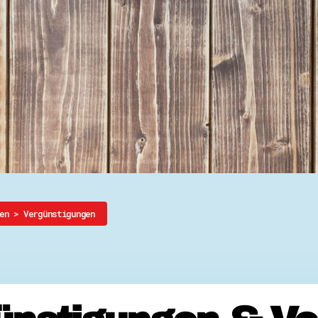
Ehrenamtssuchmaschine Hesse
Freiwilliges Soziales Schul
Koordinierungszentren für B
Engagierte Stadt
Freiwilligendienste
Freiwilligentage
Hessen hilft Ukraine
Zeig uns dein Ehr
Wettbewerb | Trikotwettbewe
Wettbewerb | 80 Jahre Hesse
8 Vereine x 80 Jahre x 1.00
Ausgezeichnete Projekte
Menschen des Respekts
SHARE IT: Teile deine Infos
sen
>
Vergünstigungen
Gestalte dein Ehr
Ehrenamts-Card Hessen
Engagement-Lotsen
Crowdfunding - Viele schaff
Förderprogramme
Ehrentag