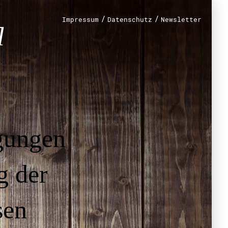
/
/
Impressum
Datenschutz
Newsletter
renamt
r
mt