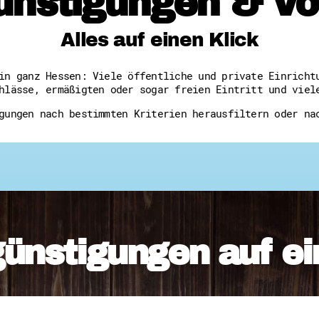
ünstigungen & Vor
Freiwilligenmanagement
Hessen engagiert - Digitale
Kompetenznachweis Hessen
Alles auf einen Klick
Zeugnisbeiblatt
Service-Learning
in ganz Hessen: Viele öffentliche und private Einricht
hlässe, ermäßigten oder sogar freien Eintritt und viel
Mach dich schlau
gungen nach bestimmten Kriterien herausfiltern oder na
GEMA-Pakt
Di@-Lotsen in Hessen
Energiepreiskrise und Ehren
Flüchtlingshilfe + Integrat
Generationsübergreifend akt
Patenschaftsprojekte
Qualifizierung & Fortbildun
Stiftungen
Vereine, Spenden, Steuern -
Versicherungsschutz
günstigungen auf ei
Wissenswertes rund um dein 
Zahlen, Daten, Fakten aus H
Service
Suche