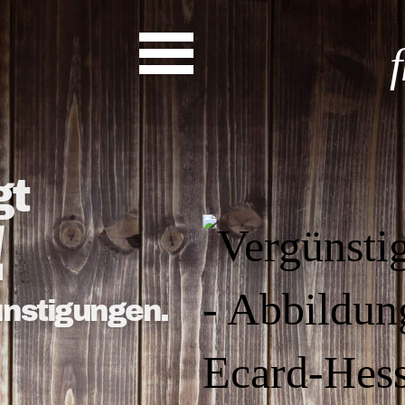
Start
gt
Entdecke dein Eh
News
Veranstaltungen
Rückblicke
Newsletter
Die LandesEhrenamtsagentur
ünstigungen.
Publikationen
Ansprechpartner
Ehrenamt hat viele Gesichte
Finde dein Ehrena