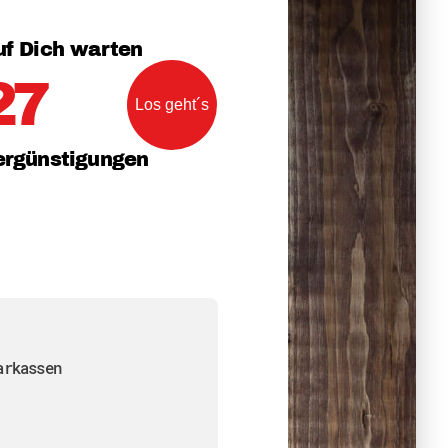
uf Dich warten
27
eit
ergünstigungen
arkassen