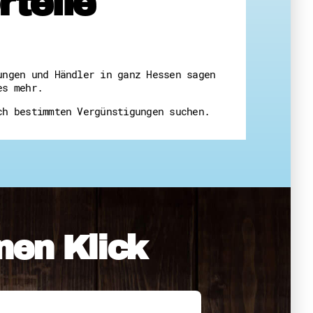
teile
 Themenabende
ungen und Händler in ganz Hessen sagen
es mehr.
ch bestimmten Vergünstigungen suchen.
amt
ion
iv
g
 Gut zu Wissen
nen Klick
Ehrenamt
essen