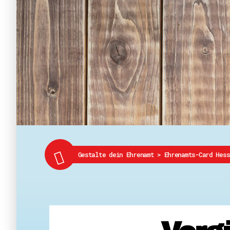
Gestalte dein Ehrenamt
>
Ehrenamts-Card Hes