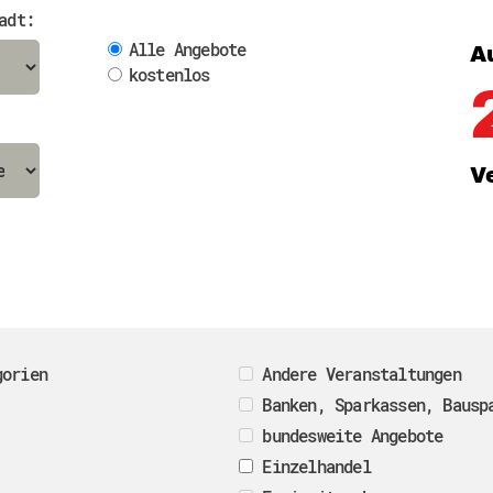
Downloads
adt:
Kontakt
Alle Angebote
A
Impressum
Datenschutz
kostenlos
Erklärung zur Barrierefreih
Barriere melden
V
gorien
Andere Veranstaltungen
Banken, Sparkassen, Bausp
bundesweite Angebote
Einzelhandel