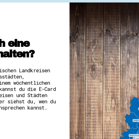
h eine
halten?
ischen Landkreisen
sstädten,
inem wöchentlichen
kannst du die E-Card
eisen und Städten
er siehst du, wen du
nsprechen kannst.