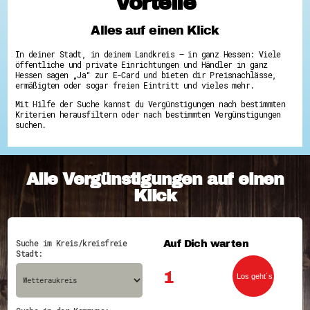
Vorteile
Hessen hilft Ukraine
Alles auf einen Klick
Zeig uns dein Ehrenamt
Wettbewerb | Trikotwettbewerb
In deiner Stadt, in deinem Landkreis – in ganz Hessen: Viele
Wettbewerb | 80 Jahre Hessen - Engagement
öffentliche und private Einrichtungen und Händler in ganz
mit Herz
Hessen sagen „Ja“ zur E-Card und bieten dir Preisnachlässe,
8 Vereine x 80 Jahre x 1.000 €
ermäßigten oder sogar freien Eintritt und vieles mehr.
Ausgezeichnete Projekte
Mit Hilfe der Suche kannst du Vergünstigungen nach bestimmten
Menschen des Respekts
Kriterien herausfiltern oder nach bestimmten Vergünstigungen
SHARE IT: Teile deine Infos!
suchen.
Gestalte dein Ehrenamt
Ehrenamts-Card Hessen
Engagement-Lotsen
Alle Vergünstigungen auf einen
Crowdfunding - Viele schaffen mehr
Förderprogramme
Klick
Ehrentag
Freiwilligenmanagement
Hessen engagiert - Digitale Themenabende
Kompetenznachweis Hessen
Auf Dich warten
Suche im Kreis/kreisfreie
Zeugnisbeiblatt
Stadt:
Service-Learning
1
Mach dich schlau
GEMA-Pakt
Di@-Lotsen in Hessen