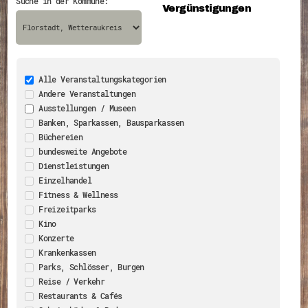
Suche in der Kommune:
Vergünstigungen
Energiepreiskrise und Ehrenamt
Flüchtlingshilfe + Integration
Generationsübergreifend aktiv
Patenschaftsprojekte
Qualifizierung & Fortbildung
Stiftungen
Vereine, Spenden, Steuern - Gut zu Wissen
Alle Veranstaltungskategorien
Versicherungsschutz
Andere Veranstaltungen
Wissenswertes rund um dein Ehrenamt
Ausstellungen / Museen
Zahlen, Daten, Fakten aus Hessen
Banken, Sparkassen, Bausparkassen
Service
Büchereien
Suche
bundesweite Angebote
Downloads
Dienstleistungen
Kontakt
Einzelhandel
Impressum
Datenschutz
Fitness & Wellness
Erklärung zur Barrierefreiheit
Freizeitparks
Barriere melden
Kino
Konzerte
Krankenkassen
Parks, Schlösser, Burgen
Reise / Verkehr
Restaurants & Cafés