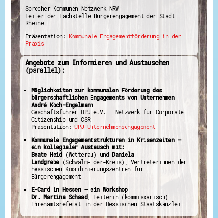
Sprecher Kommunen-Netzwerk NRW
Leiter der Fachstelle Bürgerengagement der Stadt
Rheine
Präsentation:
Kommunale Engagementförderung in der
Praxis
Angebote zum Informieren und Austauschen
(parallel):
Möglichkeiten zur kommunalen Förderung des
bürgerschaftlichen Engagements von Unternehmen
André Koch-Engelmann
Geschäftsführer UPJ e.V. – Netzwerk für Corporate
Citizenship und CSR
Präsentation:
UPJ Unternehmensengagement
Kommunale Engagementstrukturen in Krisenzeiten –
ein kollegialer Austausch mit:
Beate Heid
(Wetterau) und
Daniela
Landgrebe
(Schwalm-Eder-Kreis), Vertreterinnen der
hessischen Koordinierungszentren für
Bürgerengagement
E-Card in Hessen – ein Workshop
Dr. Martina Schaad
, Leiterin (kommissarisch)
Ehrenamtsreferat in der Hessischen Staatskanzlei