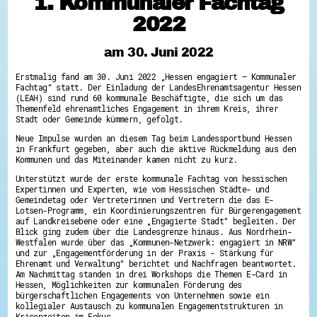
1. Kommunaler Fachtag
Hessen hilft Ukraine
2022
Zeig uns dein Ehrenamt
am 30. Juni 2022
Wettbewerb | Trikotwettbewerb
Wettbewerb | 80 Jahre Hessen - Engagement
mit Herz
Erstmalig fand am 30. Juni 2022 „Hessen engagiert – Kommunaler
8 Vereine x 80 Jahre x 1.000 €
Fachtag“ statt. Der Einladung der LandesEhrenamtsagentur Hessen
Ausgezeichnete Projekte
(LEAH) sind rund 60 kommunale Beschäftigte, die sich um das
Menschen des Respekts
Themenfeld ehrenamtliches Engagement in ihrem Kreis, ihrer
Stadt oder Gemeinde kümmern, gefolgt.
SHARE IT: Teile deine Infos!
Neue Impulse wurden an diesem Tag beim Landessportbund Hessen
Gestalte dein Ehrenamt
in Frankfurt gegeben, aber auch die aktive Rückmeldung aus den
Kommunen und das Miteinander kamen nicht zu kurz.
Ehrenamts-Card Hessen
Engagement-Lotsen
Unterstützt wurde der erste kommunale Fachtag von hessischen
Crowdfunding - Viele schaffen mehr
Expertinnen und Experten, wie vom Hessischen Städte- und
Förderprogramme
Gemeindetag oder Vertreterinnen und Vertretern die das E-
Ehrentag
Lotsen-Programm, ein Koordinierungszentren für Bürgerengagement
Freiwilligenmanagement
auf Landkreisebene oder eine „Engagierte Stadt“ begleiten. Der
Hessen engagiert - Digitale Themenabende
Blick ging zudem über die Landesgrenze hinaus. Aus Nordrhein-
Kompetenznachweis Hessen
Westfalen wurde über das „Kommunen-Netzwerk: engagiert in NRW“
Zeugnisbeiblatt
und zur „Engagementförderung in der Praxis - Stärkung für
Service-Learning
Ehrenamt und Verwaltung“ berichtet und Nachfragen beantwortet.
Am Nachmittag standen in drei Workshops die Themen E-Card in
Hessen, Möglichkeiten zur kommunalen Förderung des
Mach dich schlau
bürgerschaftlichen Engagements von Unternehmen sowie ein
GEMA-Pakt
kollegialer Austausch zu kommunalen Engagementstrukturen in
Di@-Lotsen in Hessen
Krisenzeiten im Fokus.