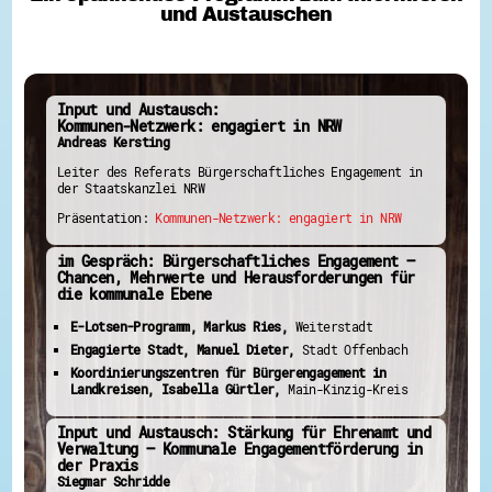
und Austauschen
Input und Austausch:
Kommunen-Netzwerk: engagiert in NRW
Andreas Kersting
Leiter des Referats Bürgerschaftliches Engagement in
der Staatskanzlei NRW
Präsentation:
Kommunen-Netzwerk: engagiert in NRW
im Gespräch: Bürgerschaftliches Engagement –
Chancen, Mehrwerte und Herausforderungen für
die kommunale Ebene
E-Lotsen-Programm, Markus Ries,
Weiterstadt
Engagierte Stadt, Manuel Dieter,
Stadt Offenbach
Koordinierungszentren für Bürgerengagement in
Landkreisen, Isabella Gürtler,
Main-Kinzig-Kreis
Input und Austausch: Stärkung für Ehrenamt und
Verwaltung – Kommunale Engagementförderung in
der Praxis
Siegmar Schridde