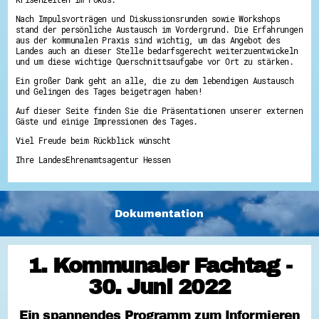
Energiepreiskrise und Ehrenamt
Nach Impulsvorträgen und Diskussionsrunden sowie Workshops
Flüchtlingshilfe + Integration
stand der persönliche Austausch im Vordergrund. Die Erfahrungen
Generationsübergreifend aktiv
aus der kommunalen Praxis sind wichtig, um das Angebot des
Patenschaftsprojekte
Landes auch an dieser Stelle bedarfsgerecht weiterzuentwickeln
Qualifizierung & Fortbildung
und um diese wichtige Querschnittsaufgabe vor Ort zu stärken.
Stiftungen
Vereine, Spenden, Steuern - Gut zu Wissen
Ein großer Dank geht an alle, die zu dem lebendigen Austausch
Versicherungsschutz
und Gelingen des Tages beigetragen haben!
Wissenswertes rund um dein Ehrenamt
Auf dieser Seite finden Sie die Präsentationen unserer externen
Zahlen, Daten, Fakten aus Hessen
Gäste und einige Impressionen des Tages.
Service
Viel Freude beim Rückblick wünscht
Suche
Ihre LandesEhrenamtsagentur Hessen
Downloads
Kontakt
Impressum
Datenschutz
Dokumentation
Erklärung zur Barrierefreiheit
Barriere melden
1. Kommunaler Fachtag -
30. Juni 2022
Ein spannendes Programm zum Informieren